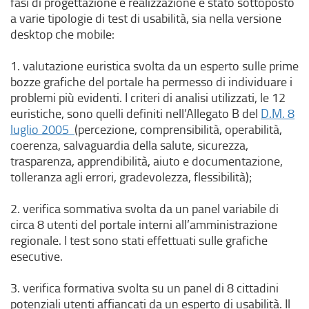
fasi di progettazione e realizzazione è stato sottoposto
)
r
a
v
a varie tipologie di test di usabilità, sia nella versione
a
f
a
desktop che mobile:
)
i
f
n
i
1. valutazione euristica svolta da un esperto sulle prime
e
n
bozze grafiche del portale ha permesso di individuare i
s
e
problemi più evidenti. I criteri di analisi utilizzati, le 12
t
s
euristiche, sono quelli definiti nell’Allegato B del
D.M. 8
r
t
(
luglio 2005
(percezione, comprensibilità, operabilità,
a
r
l
coerenza, salvaguardia della salute, sicurezza,
)
a
i
trasparenza, apprendibilità, aiuto e documentazione,
)
n
tolleranza agli errori, gradevolezza, flessibilità);
k
e
2. verifica sommativa svolta da un panel variabile di
s
circa 8 utenti del portale interni all’amministrazione
t
regionale. I test sono stati effettuati sulle grafiche
e
esecutive.
r
n
3. verifica formativa svolta su un panel di 8 cittadini
o
potenziali utenti affiancati da un esperto di usabilità. Il