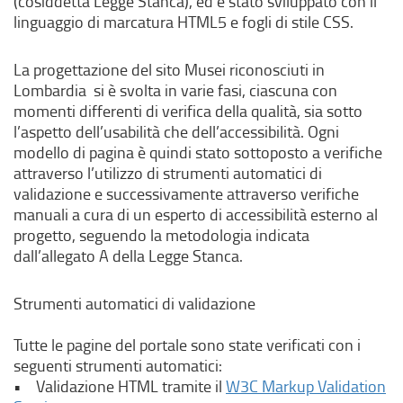
i
(cosiddetta Legge Stanca), ed è stato sviluppato con il
n
linguaggio di marcatura HTML5 e fogli di stile CSS.
k
e
La progettazione del sito Musei riconosciuti in
s
Lombardia si è svolta in varie fasi, ciascuna con
t
momenti differenti di verifica della qualità, sia sotto
e
l’aspetto dell’usabilità che dell’accessibilità. Ogni
r
modello di pagina è quindi stato sottoposto a verifiche
n
attraverso l’utilizzo di strumenti automatici di
o
validazione e successivamente attraverso verifiche
,
manuali a cura di un esperto di accessibilità esterno al
s
progetto, seguendo la metodologia indicata
i
dall’allegato A della Legge Stanca.
a
p
Strumenti automatici di validazione
r
e
Tutte le pagine del portale sono state verificati con i
i
seguenti strumenti automatici:
n
• Validazione HTML tramite il
W3C Markup Validation
u