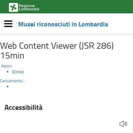
(link
esterno,
si
Musei riconosciuti in Lombardia
apre
Menù
in
accessibilita
una
Salta
nuova
Web Content Viewer (JSR 286)
al
finestra)
contenuto
15min
principale
Azioni
${title}
Caricamento...
Accessibilità