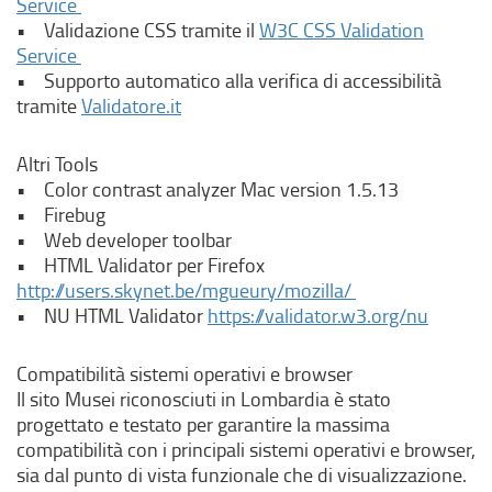
(
Service
n
l
• Validazione CSS tramite il
W3C CSS Validation
a
i
(
Service
n
n
l
• Supporto automatico alla verifica di accessibilità
u
k
i
(
tramite
Validatore.it
o
e
n
l
v
s
k
i
Altri Tools
a
t
e
n
• Color contrast analyzer Mac version 1.5.13
f
e
s
k
• Firebug
i
r
t
e
• Web developer toolbar
n
n
e
s
• HTML Validator per Firefox
e
o
r
t
(
http://users.skynet.be/mgueury/mozilla/
s
,
n
e
l
(
• NU HTML Validator
https://validator.w3.org/nu
t
s
o
r
i
l
r
i
,
n
n
i
a
Compatibilità sistemi operativi e browser
a
s
o
k
n
)
Il sito Musei riconosciuti in Lombardia è stato
p
i
,
e
k
progettato e testato per garantire la massima
r
a
s
s
e
compatibilità con i principali sistemi operativi e browser,
e
p
i
t
s
sia dal punto di vista funzionale che di visualizzazione.
i
r
a
e
t