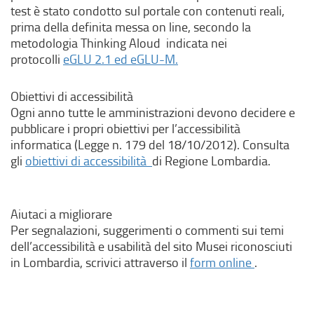
,
test è stato condotto sul portale con contenuti reali,
s
prima della definita messa on line, secondo la
i
metodologia Thinking Aloud indicata nei
a
(
protocolli
eGLU 2.1 ed eGLU-M.
p
l
r
i
Obiettivi di accessibilità
e
n
Ogni anno tutte le amministrazioni devono decidere e
i
k
pubblicare i propri obiettivi per l’accessibilità
n
e
informatica (Legge n. 179 del 18/10/2012). Consulta
u
s
(
gli
obiettivi di accessibilità
di Regione Lombardia.
n
t
l
a
e
i
n
r
n
Aiutaci a migliorare
u
n
k
Per segnalazioni, suggerimenti o commenti sui temi
o
o
e
dell’accessibilità e usabilità del sito Musei riconosciuti
v
,
s
(
in Lombardia, scrivici attraverso il
form online
.
a
s
t
l
f
i
e
i
i
a
r
n