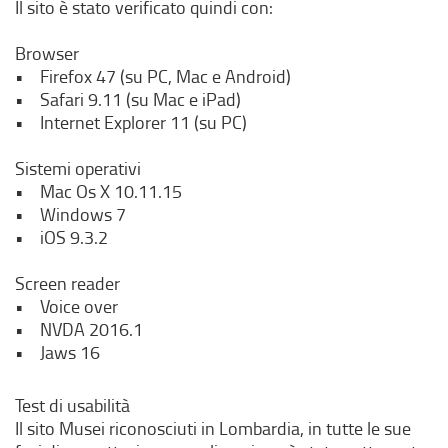
Il sito è stato verificato quindi con:
n
e
p
r
e
u
i
r
n
r
Browser
n
n
e
o
n
• Firefox 47 (su PC, Mac e Android)
a
u
i
,
o
• Safari 9.11 (su Mac e iPad)
n
n
n
s
,
• Internet Explorer 11 (su PC)
u
a
u
i
s
o
n
n
a
i
Sistemi operativi
v
u
a
p
a
• Mac Os X 10.11.15
a
o
n
r
p
• Windows 7
f
v
u
e
r
• iOS 9.3.2
i
a
o
i
e
n
f
v
n
i
Screen reader
e
i
a
u
n
• Voice over
s
n
f
n
u
• NVDA 2016.1
t
e
i
a
n
• Jaws 16
r
s
n
n
a
a
t
e
u
n
Test di usabilità
)
r
s
o
u
Il sito Musei riconosciuti in Lombardia, in tutte le sue
a
t
v
o