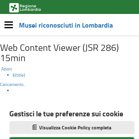
(link
esterno,
si
Musei riconosciuti in Lombardia
apre
Menù
in
impostazione-
una
Salta
nuova
Web Content Viewer (JSR 286)
al
cookie
finestra)
contenuto
15min
principale
Azioni
${title}
Caricamento...
Gestisci le tue preferenze sui cookie
Visualizza Cookie Policy completa