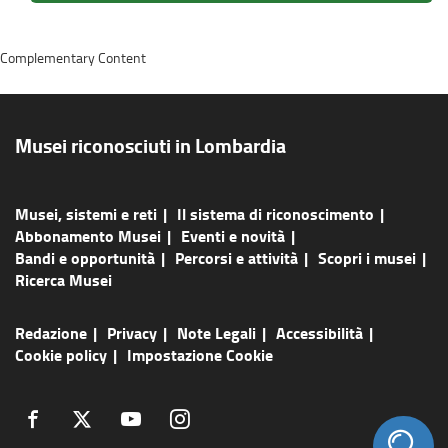
Complementary Content
Musei riconosciuti in Lombardia
Musei, sistemi e reti
Il sistema di riconoscimento
Abbonamento Musei
Eventi e novità
Bandi e opportunità
Percorsi e attività
Scopri i musei
Ricerca Musei
Redazione
Privacy
Note Legali
Accessibilità
Cookie policy
Impostazione Cookie
(link
(link
(link
(link