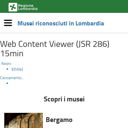
(link
esterno,
si
Musei riconosciuti in Lombardia
apre
Menù
in
Scopri
una
Salta
nuova
Web Content Viewer (JSR 286)
al
i
finestra)
contenuto
15min
principale
musei
Azioni
${title}
Caricamento...
Scopri i musei
Bergamo