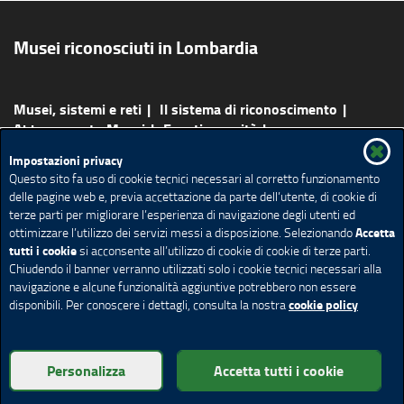
s
i
a
Musei riconosciuti in Lombardia
p
r
e
Musei, sistemi e reti
Il sistema di riconoscimento
i
Abbonamento Musei
Eventi e novità
n
Bandi e opportunità
Percorsi e attività
Scopri i musei
Impostazioni privacy
u
Ricerca Musei
Questo sito fa uso di cookie tecnici necessari al corretto funzionamento
n
delle pagine web e, previa accettazione da parte dell’utente, di cookie di
a
terze parti per migliorare l’esperienza di navigazione degli utenti ed
Redazione
Privacy
Note Legali
Accessibilità
n
Accetta
ottimizzare l’utilizzo dei servizi messi a disposizione. Selezionando
Cookie policy
Impostazione Cookie
u
tutti i cookie
si acconsente all’utilizzo di cookie di cookie di terze parti.
o
Chiudendo il banner verranno utilizzati solo i cookie tecnici necessari alla
navigazione e alcune funzionalità aggiuntive potrebbero non essere
(link
v
(link
(link
(link
cookie policy
disponibili. Per conoscere i dettagli, consulta la nostra
a
esterno,
esterno,
esterno,
esterno,
f
© Copyright Regione Lombardia tutti i diritti riservati - C.F.
i
si
si
si
si
Personalizza
Accetta tutti i cookie
80050050154 - Piazza Città di Lombardia 1 - 20124 Milano
n
apre
apre
apre
apre
e