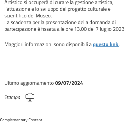
Artistico si occuperà di curare la gestione artistica,
l’attuazione e lo sviluppo del progetto culturale e
scientifico del Museo.
La scadenza per la presentazione della domanda di
partecipazione è fissata alle ore 13.00 del 7 luglio 2023.
(
questo link
Maggiori informazioni sono disponibili a
.
l
i
n
k
e
09/07/2024
Ultimo aggiornamento
s
t
Stampa
e
r
n
o
Complementary Content
,