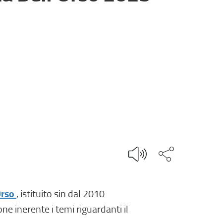
Condividi q
(
Orso
, istituito sin dal 2010
l
ne inerente i temi riguardanti il