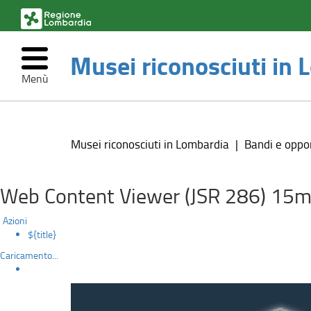
(link
esterno,
si
Musei riconosciuti in
apre
in
Menù
una
nuova
Premio
Salta
finestra)
al
Silvia
contenuto
Musei riconosciuti in Lombardia
Bandi e oppo
principale
Dell'Orso
2023
Web Content Viewer (JSR 286) 15m
Azioni
${title}
Caricamento...