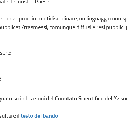
iale del nostro Paese.
r un approccio multidisciplinare, un linguaggio non spe
 pubblicati/trasmessi, comunque diffusi e resi pubblic
sere:
3.
gnato su indicazioni del
Comitato Scientifico
dell’Asso
(
ultare il
testo del bando
.
l