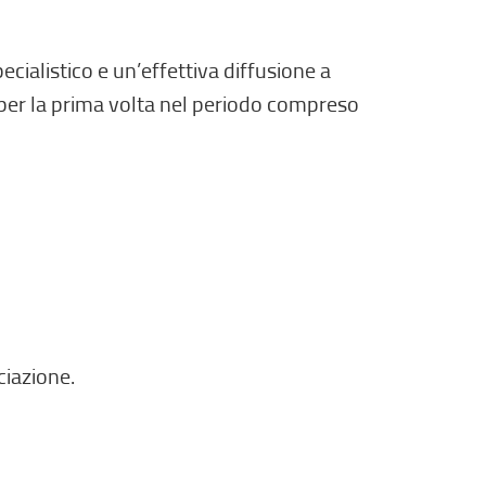
i
n
k
cialistico e un’effettiva diffusione a
e
i per la prima volta nel periodo compreso
s
t
e
r
n
o
,
s
ciazione.
i
a
p