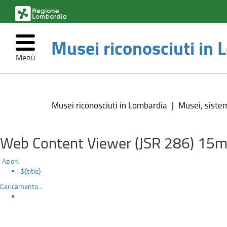
(link
esterno,
si
Musei riconosciuti in
apre
in
Menù
una
nuova
La
Salta
finestra)
al
nuova
contenuto
Musei riconosciuti in Lombardia
Musei, sistem
principale
definizione
di
Web Content Viewer (JSR 286) 15m
museo
Azioni
${title}
di
Caricamento...
ICOM