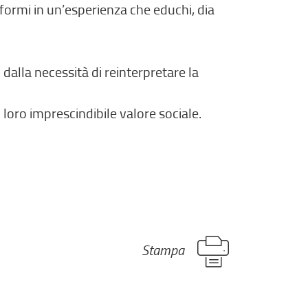
,
sformi in un’esperienza che educhi, dia
s
i
a
dalla necessità di reinterpretare la
p
r
l loro imprescindibile valore sociale.
e
i
n
u
n
a
n
Stampa
u
o