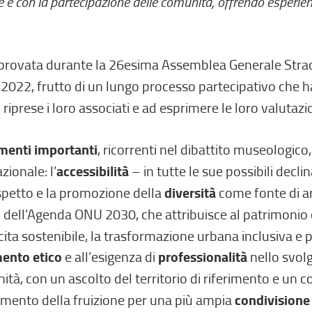
on la partecipazione delle comunità, offrendo esperienze d
provata durante la 26esima Assemblea Generale Strao
o 2022, frutto di un lungo processo partecipativo che h
riprese i loro associati e ad esprimere le loro valutazio
menti importanti
, ricorrenti nel dibattito museologico
zionale: l’
accessibilità
– in tutte le sue possibili declin
 rispetto e la promozione della
diversità
come fonte di ar
tivi dell’Agenda ONU 2030, che attribuisce al patrimoni
escita sostenibile, la trasformazione urbana inclusiva e p
ento etico
e all’esigenza di
professionalità
nello svol
tà, con un ascolto del territorio di riferimento e un c
gamento della fruizione per una più ampia
condivisione