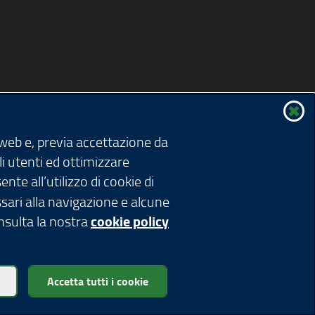
in
finestra)
nuova
una
finestra)
nuova
finestra)
 web e, previa accettazione da
li utenti ed ottimizzare
nte all’utilizzo di cookie di
ssari alla navigazione e alcune
onsulta la nostra
cookie policy
ardia 1 - 20124 Milano
Accetta tutti i cookie