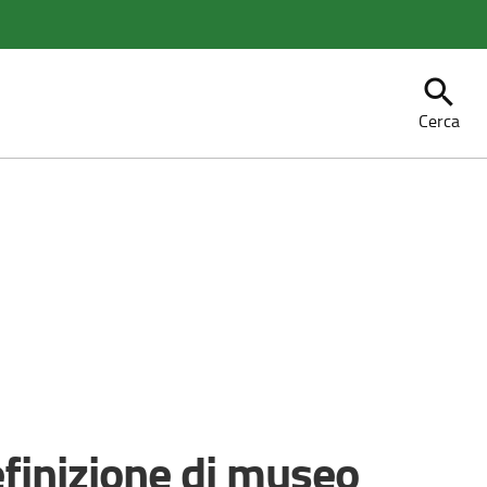
search
Cerca
finizione di museo