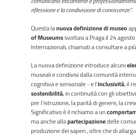
comunicano eticamente e professionalmente e c
riflessione e la condivisione di conoscenze”.
Questa la
nuova definizione di museo
ap
of Museums
svoltasi a Praga il 24 agost
Internazionali, chiamati a consultare a più 
La nuova definizione introduce alcuni
ele
museali e condivisi dalla comunità interna
cognitiva e sensoriale - e l’
inclusività
, il
sostenibilità
, in continuità con gli obiet
per l’istruzione, la parità di genere, la cr
Significativo è il richiamo a un
comportam
ma anche alla
partecipazione
delle comuni
produzione dei saperi , oltre che di allar