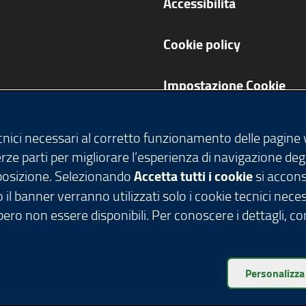
Accessibilità
Cookie policy
Impostazione Cookie
ecnici necessari al corretto funzionamento delle pagine
terze parti per migliorare l’esperienza di navigazione deg
isposizione. Selezionando
Accetta tutti i cookie
si acconse
 il banner verranno utilizzati solo i cookie tecnici nece
ero non essere disponibili. Per conoscere i dettagli, c
tti riservati - C.F. 80050050154 - Piazza Città di Lomb
Personalizza