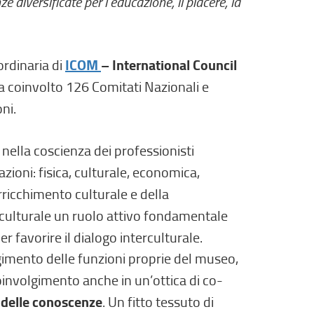
iversificate per l’educazione, il piacere, la
(
rdinaria di
ICOM
– International Council
l
a coinvolto 126 Comitati Nazionali e
i
ni.
n
k
, nella coscienza dei professionisti
e
azioni: fisica, culturale, economica,
s
ricchimento culturale e della
t
o culturale un ruolo attivo fondamentale
e
er favorire il dialogo interculturale.
r
gimento delle funzioni proprie del museo,
n
oinvolgimento anche in un’ottica di co-
o
 delle conoscenze
. Un fitto tessuto di