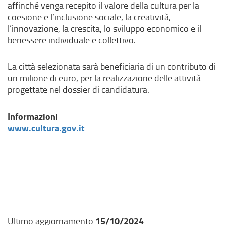
affinché venga recepito il valore della cultura per la
coesione e l’inclusione sociale, la creatività,
l’innovazione, la crescita, lo sviluppo economico e il
benessere individuale e collettivo.
La città selezionata sarà beneficiaria di un contributo di
un milione di euro, per la realizzazione delle attività
progettate nel dossier di candidatura.
Informazioni
(
www.cultura.gov.it
l
i
n
k
e
s
t
e
15/10/2024
Ultimo aggiornamento