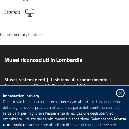
r
n
Stampa
o
,
s
Complementary Content
i
a
p
r
Musei riconosciuti in Lombardia
e
i
n
Musei, sistemi e reti
Il sistema di riconoscimento
u
Abbonamento Musei
Eventi e novità
n
Bandi e opportunità
Percorsi e attività
Scopri i musei
a
Impostazioni privacy
Ricerca Musei
Questo sito fa uso di cookie tecnici necessari al corretto funzionamento
n
delle pagine web e, previa accettazione da parte dell’utente, di cookie di
u
terze parti per migliorare l’esperienza di navigazione degli utenti ed
Redazione
Privacy
Note Legali
Accessibilità
o
Accetta
ottimizzare l’utilizzo dei servizi messi a disposizione. Selezionando
Cookie policy
Impostazione Cookie
v
tutti i cookie
si acconsente all’utilizzo di cookie di cookie di terze parti.