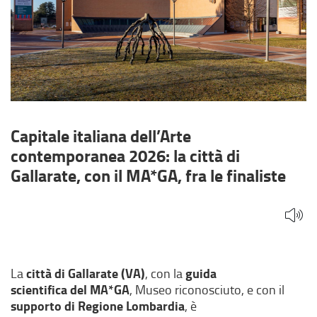
con
il
MA*GA,
fra
le
Capitale italiana dell’Arte
contemporanea 2026: la città di
finaliste
Gallarate, con il MA*GA, fra le finaliste
città di Gallarate (VA)
guida
La
, con la
scientifica del MA*GA
, Museo riconosciuto, e con il
supporto di Regione Lombardia
, è