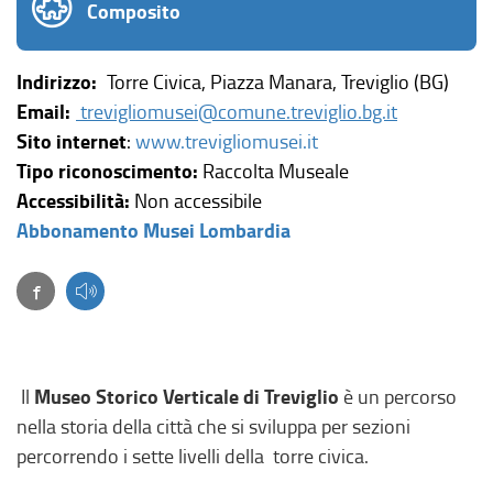
Composito
Indirizzo:
Torre Civica, Piazza Manara, Treviglio (BG)
Email:
trevigliomusei@comune.treviglio.bg.it
(
Sito internet
:
www.trevigliomusei.it
l
Tipo riconoscimento:
Raccolta Museale
i
Accessibilità:
Non accessibile
(
n
Abbonamento Musei Lombardia
l
k
Facebook
(link esterno, si apre in una nuova finestra)
i
e
n
s
k
t
e
e
Museo Storico Verticale di Treviglio
Il
è un percorso
s
r
nella storia della città che si sviluppa per sezioni
t
n
percorrendo i sette livelli della torre civica.
e
o