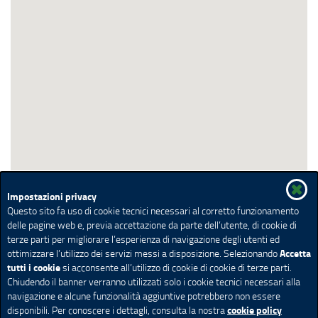
Impostazioni privacy
Questo sito fa uso di cookie tecnici necessari al corretto funzionamento
delle pagine web e, previa accettazione da parte dell’utente, di cookie di
terze parti per migliorare l’esperienza di navigazione degli utenti ed
Accetta
ottimizzare l’utilizzo dei servizi messi a disposizione. Selezionando
tutti i cookie
si acconsente all’utilizzo di cookie di cookie di terze parti.
Chiudendo il banner verranno utilizzati solo i cookie tecnici necessari alla
navigazione e alcune funzionalità aggiuntive potrebbero non essere
cookie policy
disponibili. Per conoscere i dettagli, consulta la nostra