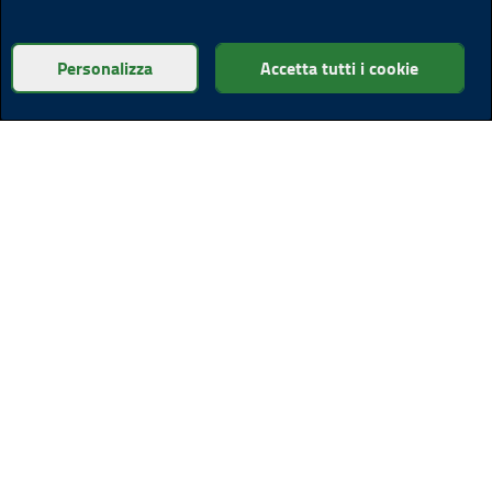
Personalizza
Accetta tutti i cookie
Museo Civico “Ernesto e Teresa Della
Torre"