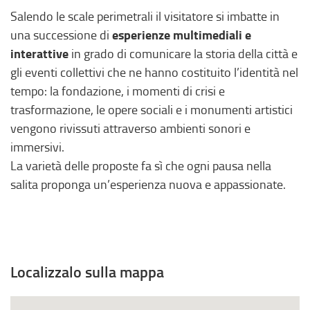
r
,
Salendo le scale perimetrali il visitatore si imbatte in
n
s
esperienze multimediali e
una successione di
o
i
interattive
in grado di comunicare la storia della città e
,
a
gli eventi collettivi che ne hanno costituito l’identità nel
s
p
tempo: la fondazione, i momenti di crisi e
i
r
trasformazione, le opere sociali e i monumenti artistici
a
e
vengono rivissuti attraverso ambienti sonori e
p
i
immersivi.
r
n
La varietà delle proposte fa sì che ogni pausa nella
e
u
salita proponga un’esperienza nuova e appassionate.
i
n
n
a
u
n
n
u
a
o
Localizzalo sulla mappa
n
v
u
a