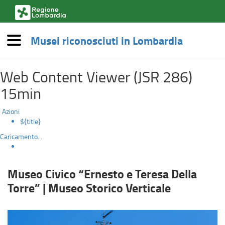
(link
esterno,
si
Musei riconosciuti in Lombardia
apre
Menù
in
Museo
una
Salta
nuova
Web Content Viewer (JSR 286)
al
Civico
finestra)
contenuto
15min
principale
“Ernesto
Azioni
e
${title}
Caricamento...
Teresa
Della
Museo Civico “Ernesto e Teresa Della
Torre”
Torre” | Museo Storico Verticale
|
Museo