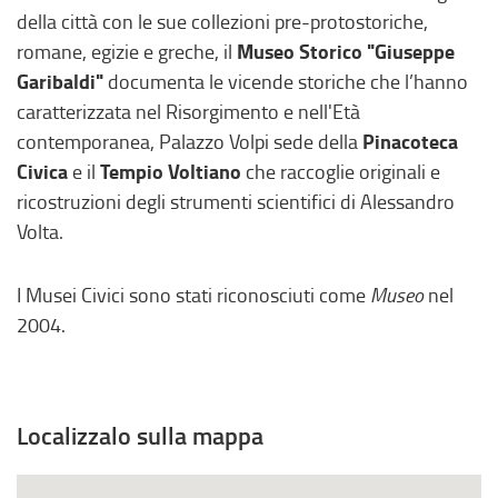
r
,
della città con le sue collezioni pre-protostoriche,
n
s
Museo Storico "Giuseppe
romane, egizie e greche, il
o
i
Garibaldi"
documenta le vicende storiche che l’hanno
,
a
caratterizzata nel Risorgimento e nell'Età
s
p
Pinacoteca
contemporanea, Palazzo Volpi sede della
i
r
Civica
Tempio Voltiano
e il
che raccoglie originali e
a
e
ricostruzioni degli strumenti scientifici di Alessandro
p
i
Volta.
r
n
e
u
I Musei Civici sono stati riconosciuti come
Museo
nel
i
n
2004.
n
a
u
n
n
u
a
o
Localizzalo sulla mappa
n
v
u
a