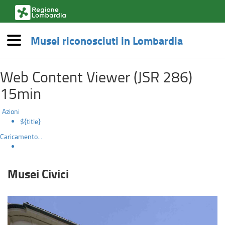
(link
esterno,
si
Musei riconosciuti in Lombardia
apre
Menù
in
Musei
una
Salta
nuova
Web Content Viewer (JSR 286)
al
Civici
finestra)
contenuto
15min
principale
Azioni
${title}
Caricamento...
Musei Civici