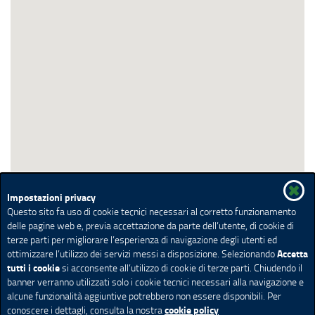
Impostazioni privacy
Questo sito fa uso di cookie tecnici necessari al corretto funzionamento
delle pagine web e, previa accettazione da parte dell’utente, di cookie di
terze parti per migliorare l’esperienza di navigazione degli utenti ed
Accetta
ottimizzare l’utilizzo dei servizi messi a disposizione. Selezionando
tutti i cookie
si acconsente all’utilizzo di cookie di terze parti. Chiudendo il
banner verranno utilizzati solo i cookie tecnici necessari alla navigazione e
alcune funzionalità aggiuntive potrebbero non essere disponibili. Per
cookie policy
conoscere i dettagli, consulta la nostra