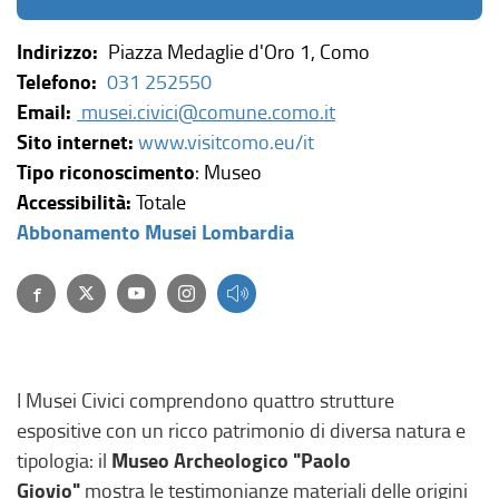
Indirizzo:
Piazza Medaglie d'Oro 1, Como
Telefono:
031 252550
Email:
musei.civici@comune.como.it
(
Sito internet:
www.visitcomo.eu/it
l
Tipo riconoscimento
: Museo
i
Accessibilità:
Totale
(
n
Abbonamento Musei Lombardia
l
k
Facebook
(link esterno, si apre in una nuova finestra)
Twitter
(link esterno, si apre in una nuova finestra)
(link esterno, si apre in una nuova finestra)
(link esterno, si apre in una nuova finestra)
i
e
n
s
k
t
e
e
I Musei Civici comprendono quattro strutture
s
r
espositive con un ricco patrimonio di diversa natura e
t
n
Museo Archeologico "Paolo
tipologia: il
e
o
Giovio"
mostra le testimonianze materiali delle origini