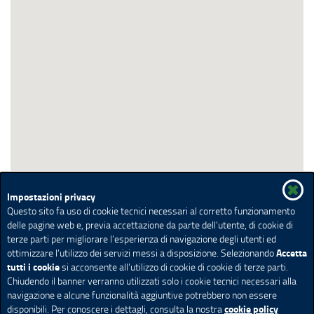
Impostazioni privacy
Questo sito fa uso di cookie tecnici necessari al corretto funzionamento
delle pagine web e, previa accettazione da parte dell’utente, di cookie di
terze parti per migliorare l’esperienza di navigazione degli utenti ed
Accetta
ottimizzare l’utilizzo dei servizi messi a disposizione. Selezionando
tutti i cookie
si acconsente all’utilizzo di cookie di cookie di terze parti.
Chiudendo il banner verranno utilizzati solo i cookie tecnici necessari alla
navigazione e alcune funzionalità aggiuntive potrebbero non essere
cookie policy
disponibili. Per conoscere i dettagli, consulta la nostra