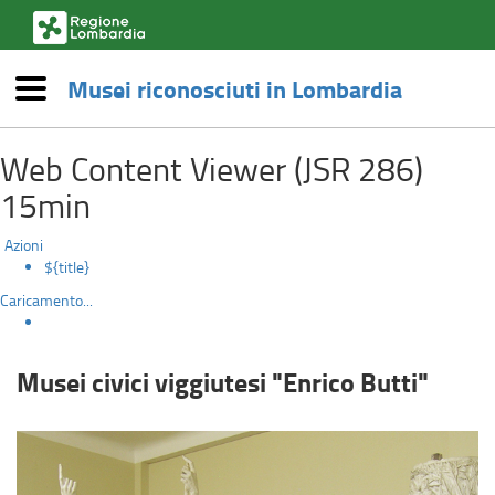
(link
esterno,
si
Musei riconosciuti in Lombardia
apre
Menù
in
Musei
una
Salta
nuova
Web Content Viewer (JSR 286)
al
civici
finestra)
contenuto
15min
principale
viggiutesi
Azioni
"Enrico
${title}
Caricamento...
Butti"
Musei civici viggiutesi "Enrico Butti"