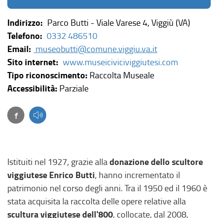
Indirizzo:
Parco Butti - Viale Varese 4, Viggiù (VA)
Telefono:
0332 486510
Email:
museobutti@comune.viggiu.va.it
(
Sito internet:
www.museiciviciviggiutesi.com
l
Tipo riconoscimento:
Raccolta Museale
i
Accessibilità:
Parziale
n
Facebook
(link esterno, si apre in una nuova finestra)
k
e
s
t
donazione dello scultore
Istituiti nel 1927, grazie alla
e
viggiutese Enrico Butti
, hanno incrementato il
r
patrimonio nel corso degli anni. Tra il 1950 ed il 1960 è
n
stata acquisita la raccolta delle opere relative alla
o
scultura viggiutese dell'800
, collocate, dal 2008,