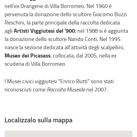
,
nell'ex Orangerie di Villa Borromeo. Nel 1960 è
s
pervenuta la donazione dello scultore Giacomo Buzzi
i
Reschini, la parte principale della raccolta dedicata
a
Artisti Viggiutesi del '900
agli
; nel 1988 si è aggiunta
p
la donazione dello scultore Nando Conti. Nel 1995
r
nasce la sezione dedicata all'attività degli scalpellini,
e
Museo dei Picasass
, collocata, dal 2005, nella ex
i
scuderia di Villa Borromeo.
n
u
I Musei civici viggiutesi "Enrico Butti" sono stati
n
riconosciuti come
Raccolta Museale
nel 2007.
a
n
u
o
Localizzalo sulla mappa
v
a