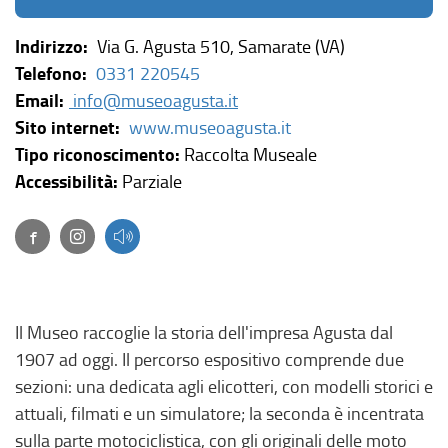
Indirizzo:
Via G. Agusta 510, Samarate (VA)
Telefono:
0331 220545
Email:
info@museoagusta.it
(
Sito internet:
www.museoagusta.it
l
Tipo riconoscimento:
Raccolta Museale
i
Accessibilità:
Parziale
n
Facebook
(link esterno, si apre in una nuova finestra)
(link esterno, si apre in una nuova finestra)
k
e
s
t
Il Museo raccoglie la storia dell'impresa Agusta dal
e
1907 ad oggi. Il percorso espositivo comprende due
r
sezioni: una dedicata agli elicotteri, con modelli storici e
n
attuali, filmati e un simulatore; la seconda è incentrata
o
sulla parte motociclistica, con gli originali delle moto