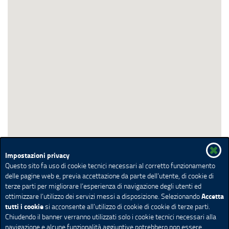
Impostazioni privacy
Questo sito fa uso di cookie tecnici necessari al corretto funzionamento
delle pagine web e, previa accettazione da parte dell’utente, di cookie di
terze parti per migliorare l’esperienza di navigazione degli utenti ed
Accetta
ottimizzare l’utilizzo dei servizi messi a disposizione. Selezionando
tutti i cookie
si acconsente all’utilizzo di cookie di cookie di terze parti.
Chiudendo il banner verranno utilizzati solo i cookie tecnici necessari alla
navigazione e alcune funzionalità aggiuntive potrebbero non essere