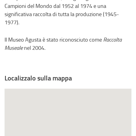
,
Campioni del Mondo dal 1952 al 1974 e una
s
significativa raccolta di tutta la produzione (1945-
i
1977).
a
p
Il Museo Agusta è stato riconosciuto come
Raccolta
r
Museale
nel 2004.
e
i
n
u
Localizzalo sulla mappa
n
a
n
u
o
v
a