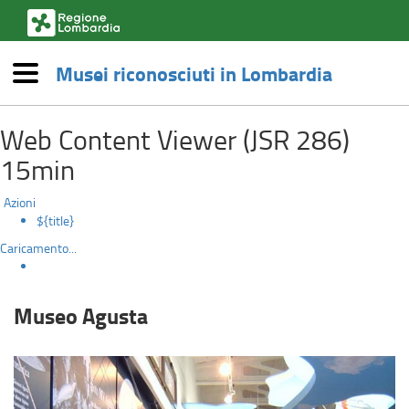
(link
esterno,
si
Musei riconosciuti in Lombardia
apre
Menù
in
Museo
una
Salta
nuova
Web Content Viewer (JSR 286)
al
Agusta
finestra)
contenuto
15min
principale
Azioni
${title}
Caricamento...
Museo Agusta