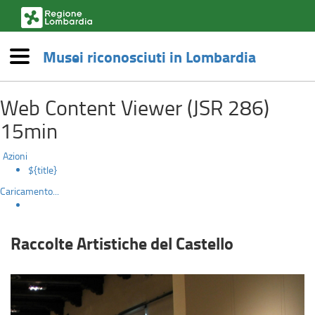
(link
esterno,
si
Musei riconosciuti in Lombardia
apre
Menù
in
Raccolte
una
Salta
nuova
Web Content Viewer (JSR 286)
al
Artistiche
finestra)
contenuto
15min
principale
del
Azioni
Castello
${title}
Caricamento...
Raccolte Artistiche del Castello