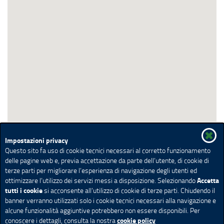
Impostazioni privacy
Questo sito fa uso di cookie tecnici necessari al corretto funzionamento
delle pagine web e, previa accettazione da parte dell’utente, di cookie di
terze parti per migliorare l’esperienza di navigazione degli utenti ed
Accetta
ottimizzare l’utilizzo dei servizi messi a disposizione. Selezionando
tutti i cookie
si acconsente all’utilizzo di cookie di terze parti. Chiudendo il
banner verranno utilizzati solo i cookie tecnici necessari alla navigazione e
alcune funzionalità aggiuntive potrebbero non essere disponibili. Per
cookie policy
conoscere i dettagli, consulta la nostra