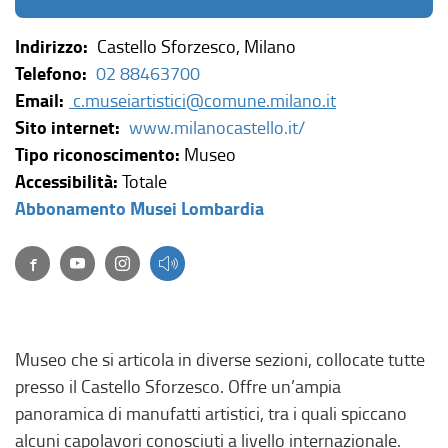
Indirizzo:
Castello Sforzesco, Milano
Telefono:
02 88463700
Email:
c.museiartistici@comune.milano.it
(
Sito internet:
www.milanocastello.it/
l
Tipo riconoscimento:
Museo
i
Accessibilità:
Totale
(
n
Abbonamento Musei Lombardia
l
k
Facebook
(link esterno, si apre in una nuova finestra)
(link esterno, si apre in una nuova finestra)
(link esterno, si apre in una nuova finestra)
i
e
n
s
k
t
e
e
Museo che si articola in diverse sezioni, collocate tutte
s
r
presso il Castello Sforzesco. Offre un’ampia
t
n
panoramica di manufatti artistici, tra i quali spiccano
e
o
alcuni capolavori conosciuti a livello internazionale.