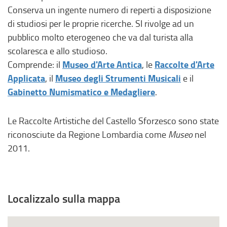
r
,
Conserva un ingente numero di reperti a disposizione
n
s
di studiosi per le proprie ricerche. SI rivolge ad un
o
i
pubblico molto eterogeneo che va dal turista alla
,
a
scolaresca e allo studioso.
s
p
Museo d'Arte Antica
Raccolte d'Arte
Comprende: il
,
le
i
r
Applicata
Museo degli Strumenti Musicali
, il
e
il
a
e
Gabinetto Numismatico e Medagliere
.
p
i
r
n
Le Raccolte Artistiche del Castello Sforzesco sono state
e
u
riconosciute da Regione Lombardia come
Museo
nel
i
n
2011.
n
a
u
n
n
u
a
o
Localizzalo sulla mappa
n
v
u
a